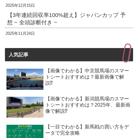
2025年12月15日
【3年連続回収率100%超え】ジャパンカップ 予
想 ~ 全頭診断付き ~
2025年11月24日
人気記事
【画像でわかる】中京競馬場のスマー
トシートおすすめは？最新画像で解
説⁉
【画像でわかる】新潟競馬場のスマー
トシートおすすめは？2025年、最新画
像で解説⁉
【一目でわかる】新馬戦の買い方をデ
ータで完全攻略