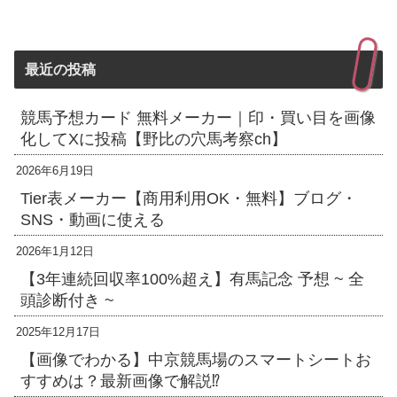
最近の投稿
競馬予想カード 無料メーカー｜印・買い目を画像
化してXに投稿【野比の穴馬考察ch】
2026年6月19日
Tier表メーカー【商用利用OK・無料】ブログ・
SNS・動画に使える
2026年1月12日
【3年連続回収率100%超え】有馬記念 予想 ~ 全
頭診断付き ~
2025年12月17日
【画像でわかる】中京競馬場のスマートシートお
すすめは？最新画像で解説⁉