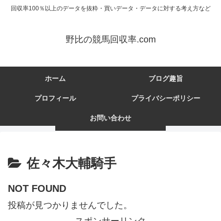
回収率100％以上のデータを抜粋・買いデータ・データに対する考え方など
野比の競馬回収率.com
ホーム
ブログ趣旨
プロフィール
プライバシーポリシー
お問い合わせ
佐々木大輔騎手
NOT FOUND
投稿が見つかりませんでした。