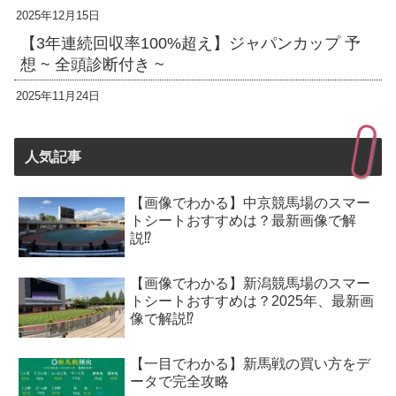
2025年12月15日
【3年連続回収率100%超え】ジャパンカップ 予
想 ~ 全頭診断付き ~
2025年11月24日
人気記事
【画像でわかる】中京競馬場のスマー
トシートおすすめは？最新画像で解
説⁉
【画像でわかる】新潟競馬場のスマー
トシートおすすめは？2025年、最新画
像で解説⁉
【一目でわかる】新馬戦の買い方をデ
ータで完全攻略