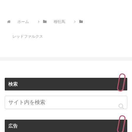
ホーム
種牡馬
レッドファルクス
検索
広告