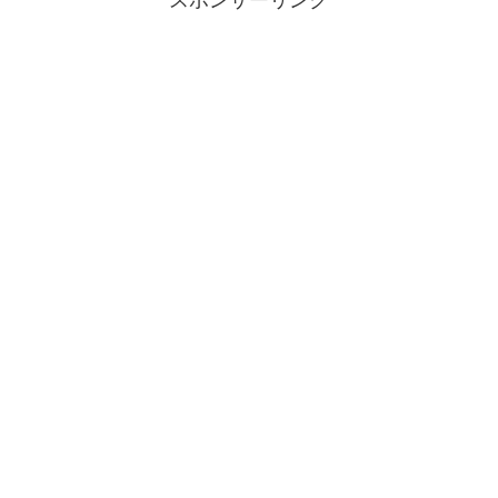
スポンサーリンク