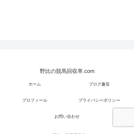
野比の競馬回収率.com
ホーム
ブログ趣旨
プロフィール
プライバシーポリシー
お問い合わせ