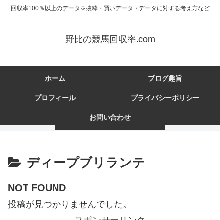
回収率100％以上のデータを抜粋・買いデータ・データに対する考え方など
野比の競馬回収率.com
ホーム
ブログ趣旨
プロフィール
プライバシーポリシー
お問い合わせ
ディープブリランテ
NOT FOUND
投稿が見つかりませんでした。